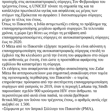
προσοχής στις αυτοκαταστροφικές σύριγγες.Τον Φεβρουάριο του
τρέχοντος έτους, η UNICEF τόνισε τη σημασία της και τα
κατάλληλα πρωτόκολλα υγείας και ασφάλειας ως μέρος των
στόχων της.Πρόκειται να αγοράσει 1 δισεκατομμύριο σύριγγες
μέχρι το τέλος του έτους.
Όπως το Πακιστάν, η Ινδία αντιμετωπίζει επίσης το πρόβλημα της
επαναχρησιμοποίησης μεγάλου αριθμού συριγγών.Τα τελευταία
χρόνια, η χώρα έχει θέσει ως στόχο τη μετάβαση από
επαναχρησιμοποιούμενες σύριγγες σε αυτοκαταστροφικές σύριγγες
έως το 2020.
Ο Mirza από το Πακιστάν εξήγησε περαιτέρω ότι είναι αδύνατη η
επαναχρησιμοποίηση της αυτοκαταστροφικής σύριγγας επειδή το
έμβολό της θα κλειδώσει μετά την ένεση του φαρμάκου στο σώμα
του ασθενούς με ένεση, έτσι ώστε η προσπάθεια αφαίρεσης του
εμβόλου θα καταστρέψει τη σύριγγα.
Οι ειδήσεις που αναφέρονται στο άρθρο ανασκόπησης του Zafar
Mirza θα αντιπροσωπεύουν μια σημαντική ανακάλυψη στον τομέα
της υγειονομικής περίθαλψης του Πακιστάν - ο τομέας
επηρεάστηκε πρόσφατα από την ανεπίτρεπτη επαναχρησιμοποίηση
συρίγγων από γιατρούς το 2019, όταν η περιοχή Larkana της Sindh
παρουσίασε σχεδόν 900 κρούσματα HIV στον άνθρωπο. τα
περισσότερα από αυτά είναι παιδιά, τα οποία βρέθηκαν
θετικά.Μέχρι τον Ιούνιο του τρέχοντος έτους, ο αριθμός αυτός είχε
αυξηθεί σε 1.500.
«Σύμφωνα με τον Ιατρικό Σύλλογο του Πακιστάν (PMA),