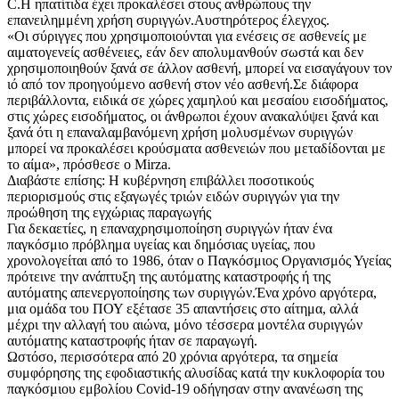
C.Η ηπατίτιδα έχει προκαλέσει στους ανθρώπους την
επανειλημμένη χρήση συριγγών.Αυστηρότερος έλεγχος.
«Οι σύριγγες που χρησιμοποιούνται για ενέσεις σε ασθενείς με
αιματογενείς ασθένειες, εάν δεν απολυμανθούν σωστά και δεν
χρησιμοποιηθούν ξανά σε άλλον ασθενή, μπορεί να εισαγάγουν τον
ιό από τον προηγούμενο ασθενή στον νέο ασθενή.Σε διάφορα
περιβάλλοντα, ειδικά σε χώρες χαμηλού και μεσαίου εισοδήματος,
στις χώρες εισοδήματος, οι άνθρωποι έχουν ανακαλύψει ξανά και
ξανά ότι η επαναλαμβανόμενη χρήση μολυσμένων συριγγών
μπορεί να προκαλέσει κρούσματα ασθενειών που μεταδίδονται με
το αίμα», πρόσθεσε ο Mirza.
Διαβάστε επίσης: Η κυβέρνηση επιβάλλει ποσοτικούς
περιορισμούς στις εξαγωγές τριών ειδών συριγγών για την
προώθηση της εγχώριας παραγωγής
Για δεκαετίες, η επαναχρησιμοποίηση συριγγών ήταν ένα
παγκόσμιο πρόβλημα υγείας και δημόσιας υγείας, που
χρονολογείται από το 1986, όταν ο Παγκόσμιος Οργανισμός Υγείας
πρότεινε την ανάπτυξη της αυτόματης καταστροφής ή της
αυτόματης απενεργοποίησης των συριγγών.Ένα χρόνο αργότερα,
μια ομάδα του ΠΟΥ εξέτασε 35 απαντήσεις στο αίτημα, αλλά
μέχρι την αλλαγή του αιώνα, μόνο τέσσερα μοντέλα συριγγών
αυτόματης καταστροφής ήταν σε παραγωγή.
Ωστόσο, περισσότερα από 20 χρόνια αργότερα, τα σημεία
συμφόρησης της εφοδιαστικής αλυσίδας κατά την κυκλοφορία του
παγκόσμιου εμβολίου Covid-19 οδήγησαν στην ανανέωση της