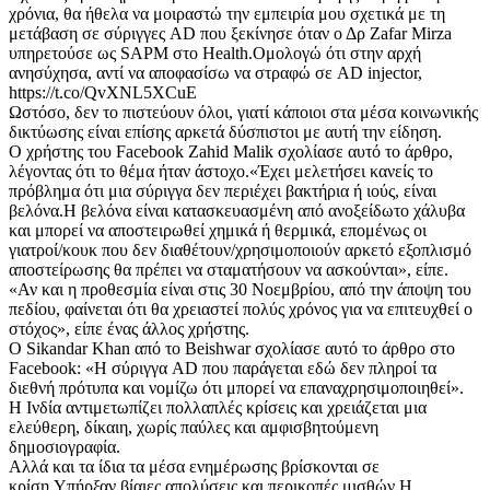
χρόνια, θα ήθελα να μοιραστώ την εμπειρία μου σχετικά με τη
μετάβαση σε σύριγγες AD που ξεκίνησε όταν ο Δρ Zafar Mirza
υπηρετούσε ως SAPM στο Health.Ομολογώ ότι στην αρχή
ανησύχησα, αντί να αποφασίσω να στραφώ σε AD injector,
https://t.co/QvXNL5XCuE
Ωστόσο, δεν το πιστεύουν όλοι, γιατί κάποιοι στα μέσα κοινωνικής
δικτύωσης είναι επίσης αρκετά δύσπιστοι με αυτή την είδηση.
Ο χρήστης του Facebook Zahid Malik σχολίασε αυτό το άρθρο,
λέγοντας ότι το θέμα ήταν άστοχο.«Έχει μελετήσει κανείς το
πρόβλημα ότι μια σύριγγα δεν περιέχει βακτήρια ή ιούς, είναι
βελόνα.Η βελόνα είναι κατασκευασμένη από ανοξείδωτο χάλυβα
και μπορεί να αποστειρωθεί χημικά ή θερμικά, επομένως οι
γιατροί/κουκ που δεν διαθέτουν/χρησιμοποιούν αρκετό εξοπλισμό
αποστείρωσης θα πρέπει να σταματήσουν να ασκούνται», είπε.
«Αν και η προθεσμία είναι στις 30 Νοεμβρίου, από την άποψη του
πεδίου, φαίνεται ότι θα χρειαστεί πολύς χρόνος για να επιτευχθεί ο
στόχος», είπε ένας άλλος χρήστης.
Ο Sikandar Khan από το Beishwar σχολίασε αυτό το άρθρο στο
Facebook: «Η σύριγγα AD που παράγεται εδώ δεν πληροί τα
διεθνή πρότυπα και νομίζω ότι μπορεί να επαναχρησιμοποιηθεί».
Η Ινδία αντιμετωπίζει πολλαπλές κρίσεις και χρειάζεται μια
ελεύθερη, δίκαιη, χωρίς παύλες και αμφισβητούμενη
δημοσιογραφία.
Αλλά και τα ίδια τα μέσα ενημέρωσης βρίσκονται σε
κρίση.Υπήρξαν βίαιες απολύσεις και περικοπές μισθών.Η