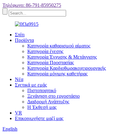
Τηλέφωνο: 86-791-85950275
Σπίτι
Προϊόντα
Κατηγορία καθαρισμού αίματος
Κατηγορία ένεσης
Κατηγορία Έγχυσης & Μετάγγισης
Κατηγορία Προστασίας
Κατηγορία Καρδιοθωρακοχειρουργικής
Κατηγορία μόνιμης καθετήρας
Νέα
Σχετικά με εμάς
Πιστοποιητικό
Ξενάγηση στο εργοστάσιο
Διαδρομή Ανάπτυξης
Η Έκθεσή μας
VR
Επικοινωνήστε μαζί μας
English