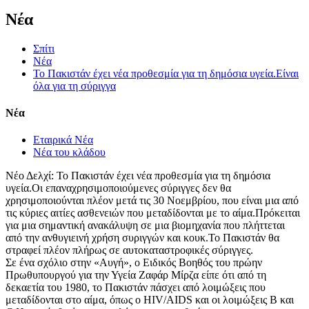
Νέα
Σπίτι
Νέα
Το Πακιστάν έχει νέα προθεσμία για τη δημόσια υγεία.Είναι
όλα για τη σύριγγα
Νέα
Εταιρικά Νέα
Νέα του κλάδου
Νέο Δελχί: Το Πακιστάν έχει νέα προθεσμία για τη δημόσια
υγεία.Οι επαναχρησιμοποιούμενες σύριγγες δεν θα
χρησιμοποιούνται πλέον μετά τις 30 Νοεμβρίου, που είναι μια από
τις κύριες αιτίες ασθενειών που μεταδίδονται με το αίμα.Πρόκειται
για μια σημαντική ανακάλυψη σε μια βιομηχανία που πλήττεται
από την ανθυγιεινή χρήση συριγγών και κουκ.Το Πακιστάν θα
στραφεί πλέον πλήρως σε αυτοκαταστροφικές σύριγγες.
Σε ένα σχόλιο στην «Αυγή», ο Ειδικός Βοηθός του πρώην
Πρωθυπουργού για την Υγεία Ζαφάρ Μίρζα είπε ότι από τη
δεκαετία του 1980, το Πακιστάν πάσχει από λοιμώξεις που
μεταδίδονται στο αίμα, όπως ο HIV/AIDS και οι λοιμώξεις Β και