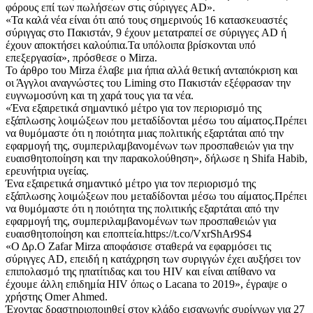
φόρους επί των πωλήσεων στις σύριγγες AD».
«Τα καλά νέα είναι ότι από τους σημερινούς 16 κατασκευαστές
σύριγγας στο Πακιστάν, 9 έχουν μετατραπεί σε σύριγγες AD ή
έχουν αποκτήσει καλούπια.Τα υπόλοιπα βρίσκονται υπό
επεξεργασία», πρόσθεσε ο Mirza.
Το άρθρο του Mirza έλαβε μια ήπια αλλά θετική ανταπόκριση και
οι Άγγλοι αναγνώστες του Liming στο Πακιστάν εξέφρασαν την
ευγνωμοσύνη και τη χαρά τους για τα νέα.
«Ένα εξαιρετικά σημαντικό μέτρο για τον περιορισμό της
εξάπλωσης λοιμώξεων που μεταδίδονται μέσω του αίματος.Πρέπει
να θυμόμαστε ότι η ποιότητα μιας πολιτικής εξαρτάται από την
εφαρμογή της, συμπεριλαμβανομένων των προσπαθειών για την
ευαισθητοποίηση και την παρακολούθηση», δήλωσε η Shifa Habib,
ερευνήτρια υγείας.
Ένα εξαιρετικά σημαντικό μέτρο για τον περιορισμό της
εξάπλωσης λοιμώξεων που μεταδίδονται μέσω του αίματος.Πρέπει
να θυμόμαστε ότι η ποιότητα της πολιτικής εξαρτάται από την
εφαρμογή της, συμπεριλαμβανομένων των προσπαθειών για
ευαισθητοποίηση και εποπτεία.https://t.co/VxrShAr9S4
«Ο Δρ.Ο Zafar Mirza αποφάσισε σταθερά να εφαρμόσει τις
σύριγγες AD, επειδή η κατάχρηση των συριγγών έχει αυξήσει τον
επιπολασμό της ηπατίτιδας και του HIV και είναι απίθανο να
έχουμε άλλη επιδημία HIV όπως ο Lacana το 2019», έγραψε ο
χρήστης Omer Ahmed.
Έχοντας δραστηριοποιηθεί στον κλάδο εισαγωγής συρίγγων για 27