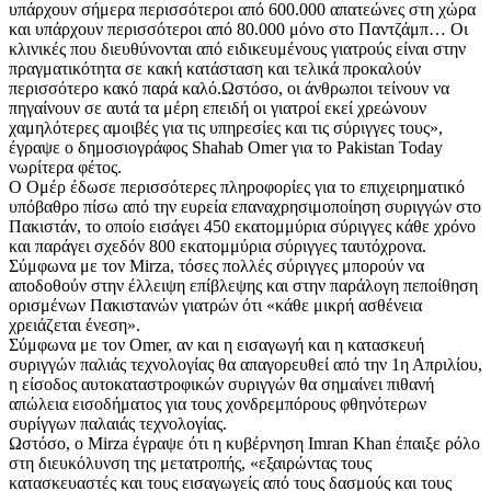
υπάρχουν σήμερα περισσότεροι από 600.000 απατεώνες στη χώρα
και υπάρχουν περισσότεροι από 80.000 μόνο στο Παντζάμπ… Οι
κλινικές που διευθύνονται από ειδικευμένους γιατρούς είναι στην
πραγματικότητα σε κακή κατάσταση και τελικά προκαλούν
περισσότερο κακό παρά καλό.Ωστόσο, οι άνθρωποι τείνουν να
πηγαίνουν σε αυτά τα μέρη επειδή οι γιατροί εκεί χρεώνουν
χαμηλότερες αμοιβές για τις υπηρεσίες και τις σύριγγες τους»,
έγραψε ο δημοσιογράφος Shahab Omer για το Pakistan Today
νωρίτερα φέτος.
Ο Ομέρ έδωσε περισσότερες πληροφορίες για το επιχειρηματικό
υπόβαθρο πίσω από την ευρεία επαναχρησιμοποίηση συριγγών στο
Πακιστάν, το οποίο εισάγει 450 εκατομμύρια σύριγγες κάθε χρόνο
και παράγει σχεδόν 800 εκατομμύρια σύριγγες ταυτόχρονα.
Σύμφωνα με τον Mirza, τόσες πολλές σύριγγες μπορούν να
αποδοθούν στην έλλειψη επίβλεψης και στην παράλογη πεποίθηση
ορισμένων Πακιστανών γιατρών ότι «κάθε μικρή ασθένεια
χρειάζεται ένεση».
Σύμφωνα με τον Omer, αν και η εισαγωγή και η κατασκευή
συριγγών παλιάς τεχνολογίας θα απαγορευθεί από την 1η Απριλίου,
η είσοδος αυτοκαταστροφικών συριγγών θα σημαίνει πιθανή
απώλεια εισοδήματος για τους χονδρεμπόρους φθηνότερων
συρίγγων παλαιάς τεχνολογίας.
Ωστόσο, ο Mirza έγραψε ότι η κυβέρνηση Imran Khan έπαιξε ρόλο
στη διευκόλυνση της μετατροπής, «εξαιρώντας τους
κατασκευαστές και τους εισαγωγείς από τους δασμούς και τους