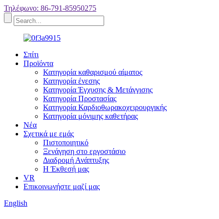
Τηλέφωνο: 86-791-85950275
Σπίτι
Προϊόντα
Κατηγορία καθαρισμού αίματος
Κατηγορία ένεσης
Κατηγορία Έγχυσης & Μετάγγισης
Κατηγορία Προστασίας
Κατηγορία Καρδιοθωρακοχειρουργικής
Κατηγορία μόνιμης καθετήρας
Νέα
Σχετικά με εμάς
Πιστοποιητικό
Ξενάγηση στο εργοστάσιο
Διαδρομή Ανάπτυξης
Η Έκθεσή μας
VR
Επικοινωνήστε μαζί μας
English