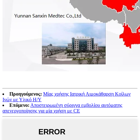
Προηγούμενος:
Μίας χρήσης Ιατρική Αιμοκάθαρση Κοίλων
Ινών με Υλικό Η/Υ
Επόμενο:
Αποστειρωμένη σύριγγα εμβολίου αυτόματης
απενεργοποίησης για μία χρήση με CE