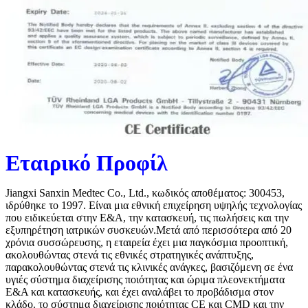
Εταιρικό Προφίλ
Jiangxi Sanxin Medtec Co., Ltd., κωδικός αποθέματος: 300453,
ιδρύθηκε το 1997. Είναι μια εθνική επιχείρηση υψηλής τεχνολογίας
που ειδικεύεται στην Ε&Α, την κατασκευή, τις πωλήσεις και την
εξυπηρέτηση ιατρικών συσκευών.Μετά από περισσότερα από 20
χρόνια συσσώρευσης, η εταιρεία έχει μια παγκόσμια προοπτική,
ακολουθώντας στενά τις εθνικές στρατηγικές ανάπτυξης,
παρακολουθώντας στενά τις κλινικές ανάγκες, βασιζόμενη σε ένα
υγιές σύστημα διαχείρισης ποιότητας και ώριμα πλεονεκτήματα
Ε&Α και κατασκευής, και έχει αναλάβει το προβάδισμα στον
κλάδο. το σύστημα διαχείρισης ποιότητας CE και CMD και την