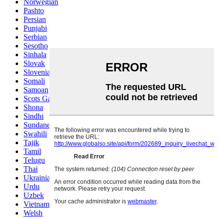
Norwegian
Pashto
Persian
Punjabi
Serbian
Sesotho
Sinhala
Slovak
Slovenian
Somali
Samoan
Scots Gaelic
Shona
Sindhi
Sundanese
Swahili
Tajik
Tamil
Telugu
Thai
Ukrainian
Urdu
Uzbek
Vietnamese
Welsh