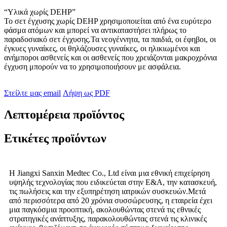
“Υλικά χωρίς DEHP”
Το σετ έγχυσης χωρίς DEHP χρησιμοποιείται από ένα ευρύτερο
φάσμα ατόμων και μπορεί να αντικαταστήσει πλήρως το
παραδοσιακό σετ έγχυσης.Τα νεογέννητα, τα παιδιά, οι έφηβοι, οι
έγκυες γυναίκες, οι θηλάζουσες γυναίκες, οι ηλικιωμένοι και
ανήμποροι ασθενείς και οι ασθενείς που χρειάζονται μακροχρόνια
έγχυση μπορούν να το χρησιμοποιήσουν με ασφάλεια.
Στείλτε μας email
Λήψη ως PDF
Λεπτομέρεια προϊόντος
Ετικέτες προϊόντων
Η Jiangxi Sanxin Medtec Co., Ltd είναι μια εθνική επιχείρηση
υψηλής τεχνολογίας που ειδικεύεται στην Ε&Α, την κατασκευή,
τις πωλήσεις και την εξυπηρέτηση ιατρικών συσκευών.Μετά
από περισσότερα από 20 χρόνια συσσώρευσης, η εταιρεία έχει
μια παγκόσμια προοπτική, ακολουθώντας στενά τις εθνικές
στρατηγικές ανάπτυξης, παρακολουθώντας στενά τις κλινικές