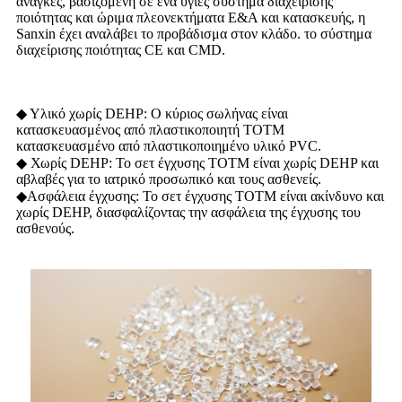
ανάγκες, βασιζόμενη σε ένα υγιές σύστημα διαχείρισης
ποιότητας και ώριμα πλεονεκτήματα Ε&Α και κατασκευής, η
Sanxin έχει αναλάβει το προβάδισμα στον κλάδο. το σύστημα
διαχείρισης ποιότητας CE και CMD.
◆ Υλικό χωρίς DEHP: Ο κύριος σωλήνας είναι
κατασκευασμένος από πλαστικοποιητή TOTM
κατασκευασμένο από πλαστικοποιημένο υλικό PVC.
◆ Χωρίς DEHP: Το σετ έγχυσης TOTM είναι χωρίς DEHP και
αβλαβές για το ιατρικό προσωπικό και τους ασθενείς.
◆Ασφάλεια έγχυσης: Το σετ έγχυσης TOTM είναι ακίνδυνο και
χωρίς DEHP, διασφαλίζοντας την ασφάλεια της έγχυσης του
ασθενούς.