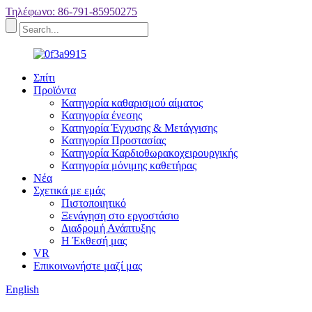
Τηλέφωνο: 86-791-85950275
Σπίτι
Προϊόντα
Κατηγορία καθαρισμού αίματος
Κατηγορία ένεσης
Κατηγορία Έγχυσης & Μετάγγισης
Κατηγορία Προστασίας
Κατηγορία Καρδιοθωρακοχειρουργικής
Κατηγορία μόνιμης καθετήρας
Νέα
Σχετικά με εμάς
Πιστοποιητικό
Ξενάγηση στο εργοστάσιο
Διαδρομή Ανάπτυξης
Η Έκθεσή μας
VR
Επικοινωνήστε μαζί μας
English